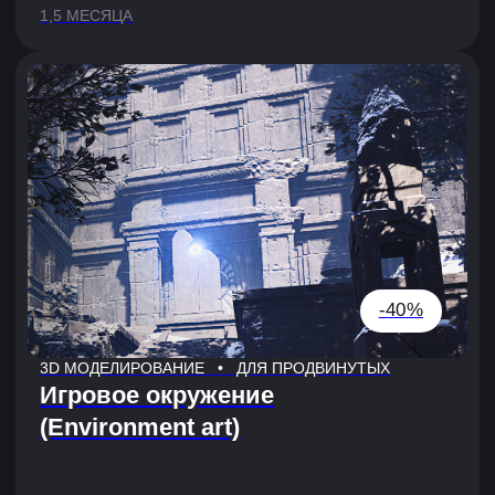
ZBrush с нуля
3 МЕСЯЦА
Запишись на бесплатную
диагностику, чтобы:
Обсудить с консультантом твои
текущие навыки и цели
Понять, насколько тебе подходит
определенная профессия или
направление
Получить карьерный план и выбрать
формат обучения