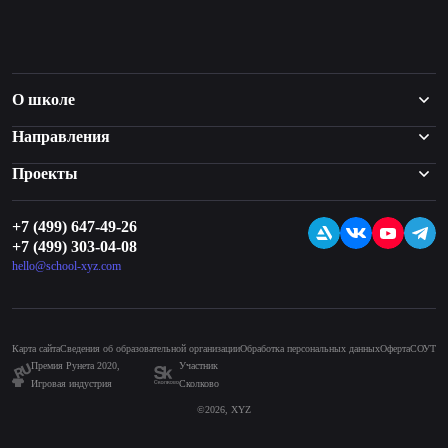
работе с постоянными заказчиками или даже
открыть собственную студию.
О школе
Направления
Проекты
+7 (499) 647-49-26
+7 (499) 303-04-08
hello@school-xyz.com
Карта сайта
Сведения об образовательной организации
Обработка персональных данных
Оферта
СОУТ
Премия Рунета 2020,
Участник
Игровая индустрия
Сколково
©2026, XYZ