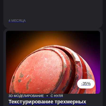
Оставить заявку
ГДЕ ИСПОЛЬЗУЕТСЯ 3D?
3D-моделирование — это направление, где
художники создают трёхмерные объекты, сцены или
персонажей. После обучения ты сможешь стать 3D-
художником по персонажам, оружию, окружению или
универсалом в 3D-графике, который может работать
с моделями, текстурами и анимациями.