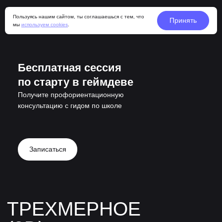
Пользуясь нашим сайтом, ты соглашаешься с тем, что
Принять
мы
используем cookies
.
Бесплатная сессия
по старту в геймдеве
Получите профориентационную
консультацию с гидом по школе
Записаться
ТРЕХМЕРНОЕ
(3D)
МОДЕЛИРОВАНИЕ
Трехмерное (3D) моделирование
Все курсы
Двухмерная (2D) иллюстрация
Гейм-дизайн