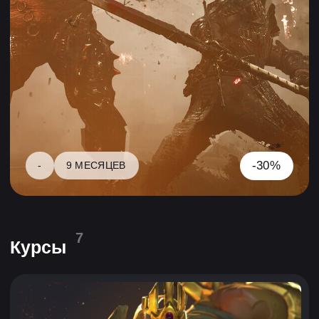
-45%
3D МОДЕЛИРОВАНИЕ • ДЛЯ НАЧИНАЮЩИХ
Моделирование трехмерных (3D)
объектов — Draft Punk
8 МЕСЯЦЕВ
-45%
3D МОДЕЛИРОВАНИЕ • С НУЛЯ
Старт в трехмерном
моделировании (Blender 3D)