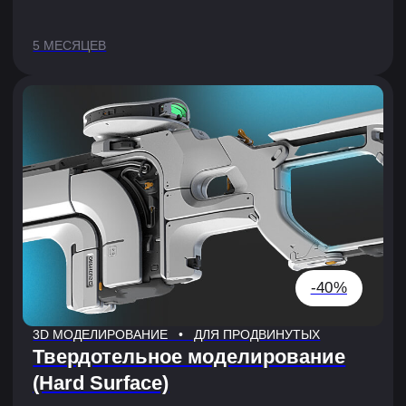
Посмотреть, как проходит обучение
в XYZ
После консультации ты получишь
дополнительную скидку
Заполни форму, и наш менеджер свяжется
с тобой
+7
Нажимая кнопку, я соглашаюсь на
обработку
персональных данных
и с
публичной офертой
Я согласен получать рассылку и ознакомился
с
согласием на получение рекламной рассылки