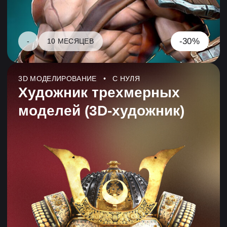
моделей (3D-аниматор)
-30%
-
9 МЕСЯЦЕВ
7
Курсы