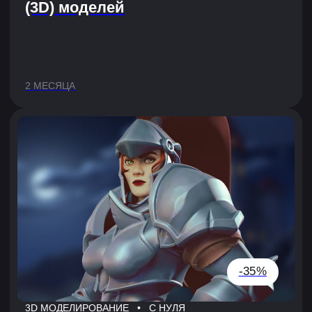
Геймдев
3D-художники создают предметы, персонажей
и окружение. Они также отвечают за текстуры,
освещение и спецэффекты для создания
реалистичного игрового мира.
Кино и архитектура
А ещё реклама и производство — там 3D-
художники создают детализированные
миниатюры, чтобы оценить слабые и сильные
стороны объекта.