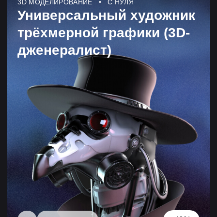
-40%
-
20 МЕСЯЦЕВ
3D МОДЕЛИРОВАНИЕ • С НУЛЯ
Художник трехмерных
персонажей (3D-художник
по персонажам)
-30%
-
10 МЕСЯЦЕВ