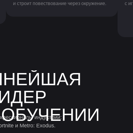
и строит повествование через окружение.
с и
ПНЕЙШАЯ
ИДЕР
 ОБУЧЕНИИ
офессионалы индустрии:
tnite и Metro: Exodus.