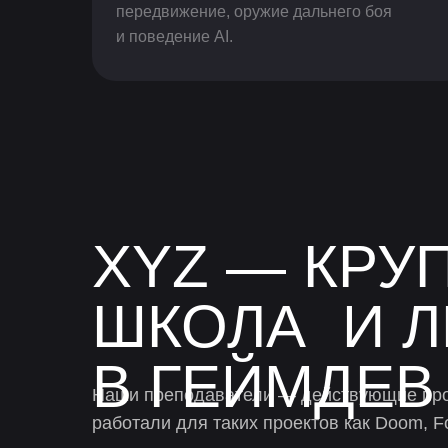
передвижение, оружие дальнего боя
и поведение AI.
XYZ — КРУ
ШКОЛА И Л
В ГЕЙМДЕВ
Наши преподаватели — действующие пр
работали для таких проектов как Doom, For