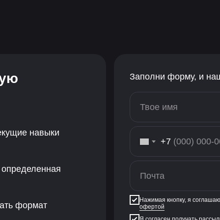
ную
Заполни форму, и на
текущие навыки
+7
т определенная
Нажимая кнопку, я соглаша
рать формат
офертой
Я согласен получать рассыл