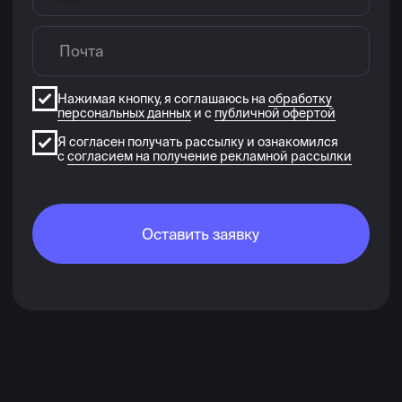
XYZ — КРУПНЕЙШАЯ
ШКОЛА И ЛИДЕР
В ГЕЙМДЕВ ОБУЧЕНИИ
Наши преподаватели — действующие
профессионалы индустрии: работали для таких
проектов как Doom, Fortnite и Metro: Exodus.
Работа студента
Чодуры Хопуя
60+