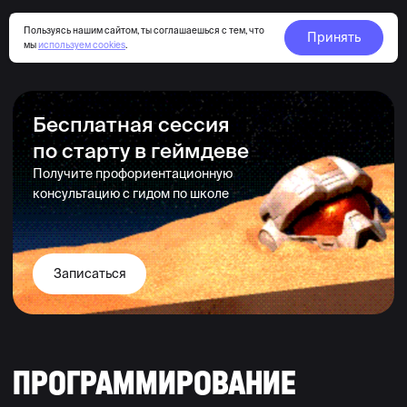
Пользуясь нашим сайтом, ты соглашаешься с тем, что
Принять
мы
используем cookies
.
Бесплатная сессия
по старту в геймдеве
Получите профориентационную
консультацию с гидом по школе
Записаться
ПРОГРАММИРО­ВАНИЕ
Все курсы
Трехмерное (3D) моделирование
Двухмерная (2D) иллюстрация