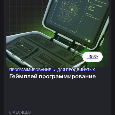
Нажимая кнопку, я соглашаюсь на
обработку
персональных данных
и с
публичной офертой
Я согласен получать рассылку и ознакомился
с
согласием на получение рекламной рассылки
Оставить заявку
ЧЕМ ЗАНИМАЮТСЯ ИГРОВЫЕ
ПРОГРАММИСТЫ?
Разработчик игр — это специалист, который
реализует игровые механики, исправляет ошибки
и оптимизирует игру, а также развивает движок,
контролирует соблюдение технических
стандартов в проекте и вообще делает так, чтобы
игра работала, с помощью алгоритмов и кода.