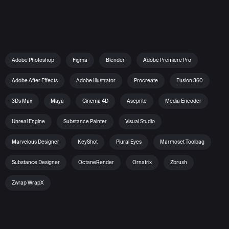
Adobe Photoshop
Figma
Blender
Adobe Premiere Pro
Adobe After Effects
Adobe Illustrator
Procreate
Fusion 360
3Ds Max
Maya
Cinema 4D
Aseprite
Media Encoder
Unreal Engine
Substance Painter
Visual Studio
Marvelous Designer
KeyShot
Plural Eyes
Marmoset Toolbag
Substance Designer
OctaneRender
Ornatrix
Zbrush
Zwrap WrapX