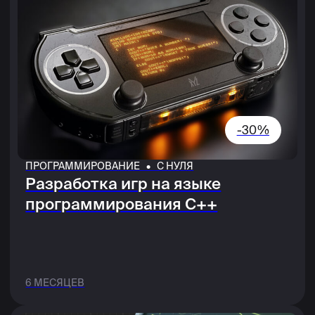
определенная профессия или
направление
Получить карьерный план и выбрать
формат обучения
Посмотреть, как проходит обучение
в XYZ
После консультации ты получишь
дополнительную скидку
Заполни форму, и наш менеджер свяжется
с тобой
+7