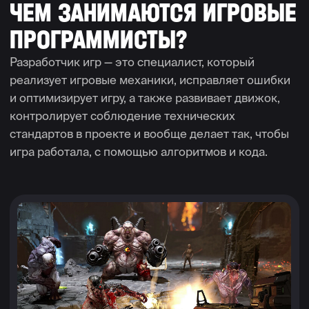
образовательных
Работа студента
курсов по геймдеву
Владислава Солагаяна
190+
4,8 из 5
тысяч студентов
средняя оценка
записались
обучения от наших
на наши курсы
студентов
ИСТОРИИ УСПЕХА
СТУДЕНТОВ XYZ