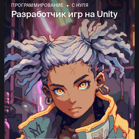
-45%
-
10 МЕСЯЦЕВ
ПРОГРАММИРОВАНИЕ • С НУЛЯ
Разработчик игр на Unreal
Engine