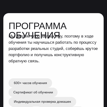
Прототип шутера
от 3-го лица в Unreal
Engine
С персонажем, стрельбой, искусственным
интеллектом и интерактивными объектами.
Набор документации для
гейм- и нарративного
дизайна
Концепт-документ, паспорт персонажа/объекта
под управлением ИИ (моба) и ТЗ для
специалистов, а также 8 дизайн-документов,
например по миру и атмосфере игры
(сеттингу) и персонажам.
Полноценная
презентация (питч)
своего проекта
Обновишь первый концепт-док и добавишь
в него всё самое интересное из предыдущих
дизайн-документов. Результат поможет тебе
продвинуть идею игры.