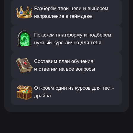
+7
Я согласен с
Политикой обработки персональных
данных, Согласием Пользователя сайта
на обработку персональных данных
и
договором
публичной оферты
Оставить заявку
ЧЕМУ ТЫ
НАУЧИШЬСЯ
01
Работать с движками