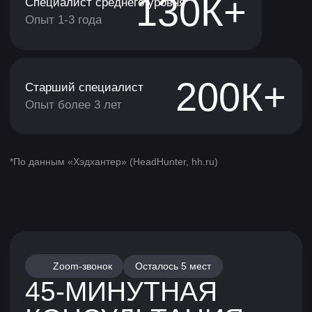
1
Новичок, который любит игры и мечтает
начать карьеру в разработке игр, но не знает,
с чего начать.
2
Дизайнер, сценарист, художник уровней или
специалист по трёхмерной визуализации (3D),
который хочет сменить специализацию.
3
Специалист из разработки игр, который хочет
прокачать скиллы, научиться новому
и повысить свою ценность для работодателя.
4
Творческая личность, которая мечтает
создавать целые миры и захватывать
внимание пользователей.