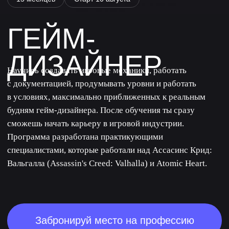
в условиях, максимально приближенных к реальным
будням гейм-дизайнера. После обучения ты сразу
сможешь начать карьеру в игровой индустрии.
Программа разработана практикующими
специалистами, которые работали над Ассасинс Крид:
Вальгалла (Assassin's Creed: Valhalla) и Atomic Heart.
Забронируй место на профессию
уровень
4 автора-
знаний: с
практика
нуля
осталось:
в рассрочку:
-
6 472 ₽
4,9
Средняя оценка лекций
и семинаров
По данным опроса студентов на 05.2026