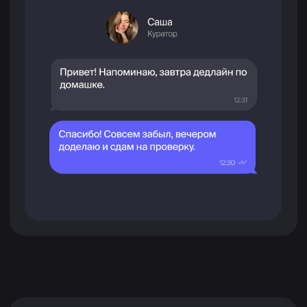
Сергей Праздничнов
Специализируется на дизайне систем и боёв.
Сотрудничал с компаниями HeartCore,
Sperasoft, Mundfish, Panoramik и ZheeShee
Games.
Гейм-дизайнер