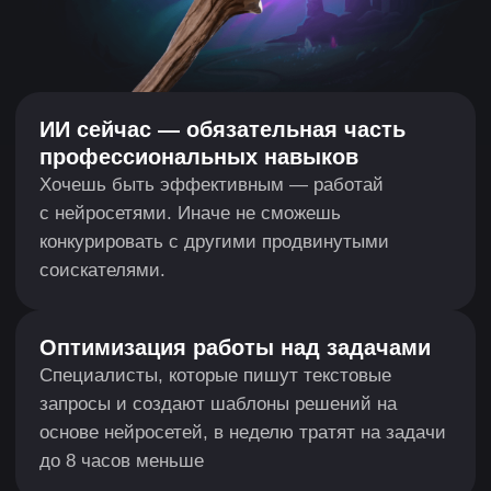
нескучных неигровых персонажей (NPC),
описывать персонажей и диалоги, собирать
сцены и тестировать игры с помощью
нейросетей
О
ПРОФЕССИИ
Гейм-дизайнер разрабатывает правила, по которым
живёт игровой мир: например, решает, сколько
видов противников будет в игре и какие у них будут
способности. Работа гейм-дизайнера во многом
похожа на работу кинорежиссёра: помимо структуры
игры, он продумывает ещё и игровой опыт и решает,
какие эмоции будет вызывать каждая сцена.
Гейм-дизайнер сам может создавать прототипы
игровых уровней и разбираться в сюжетном дизайне
(нарративном дизайне), поэтому эта профессия так