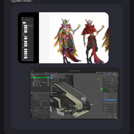
Заполни форму, и наш менеджер свяжется
с тобой
+7
Нажимая кнопку, я соглашаюсь на
обработку
персональных данных
и с
публичной офертой
Я согласен получать рассылку и ознакомился
с
согласием на получение рекламной рассылки
Оставить заявку