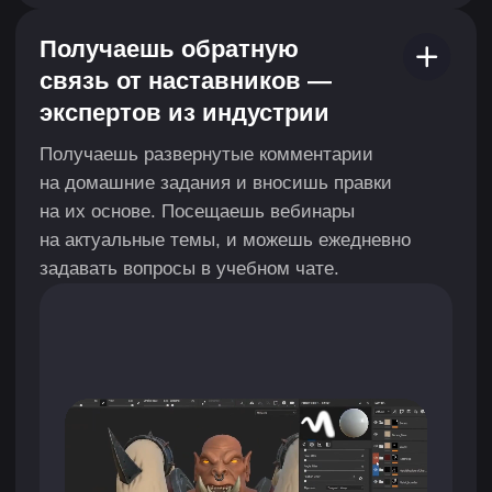
ПОМОЖЕМ
НАЙТИ
РАБОТУ
МЕЧТЫ
От самоопределения до финального
собеседования со специалистами по подбору
персонала, которые помогли 1000+
специалистам.
Поймешь, как и сколько
Соберешь привлекательные
ты можешь зарабатывать
резюме и портфолио
Разберешься, сколько стоят
Резюме поможет выгодно
твои услуги, от чего зависит
подать лучшие навыки,
цена проекта и какие навыки
но в индустрии разработки
нужно будет прокачать.
игр решает портфолио —
расскажем, как лучше его
оформить.