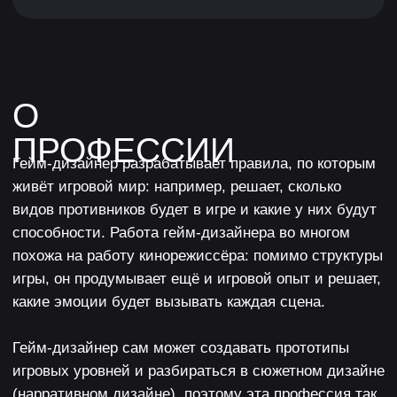
*По данным «Хэдхантер» (HeadHunter, hh.ru)
Zoom-звонок
Осталось 5 мест
45-МИНУТНАЯ
КОНСУЛЬТАЦИЯ
С ЭКСПЕРТОМ
Из игровой индустрии — разберём твой путь
в геймдев, выберем курс и составим план
от начала до первой работы
0 ₽
3 500 ₽
Только для новых пользователей XYZ School.
Записаться бесплатно
Что будет на консультации: