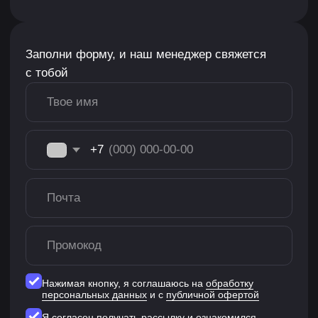
Константин Файзуллин
Несколько лет работал как нарративщик
в Mono Studio.
Занимайся один на один
с наставниками из топовых
игровых студий
Заполни форму — и наш менеджер свяжется
с тобой, чтобы рассказать про форматы
личных встреч с наставником.
+7