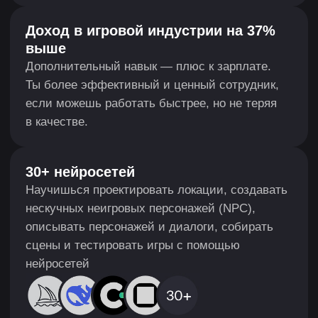
востребована на рынке. А ещё такие специалисты
хорошо зарабатывают и могут сотрудничать
на внешнем подрядe (аутсорсе) с крупными
мировыми компаниями.
ЗАРПЛАТА
90К+
Младший специалист
Опыт до 1 года
130К+
Специалист среднего уровня
Опыт 1-3 года
200К+
Старший специалист
Опыт более 3 лет