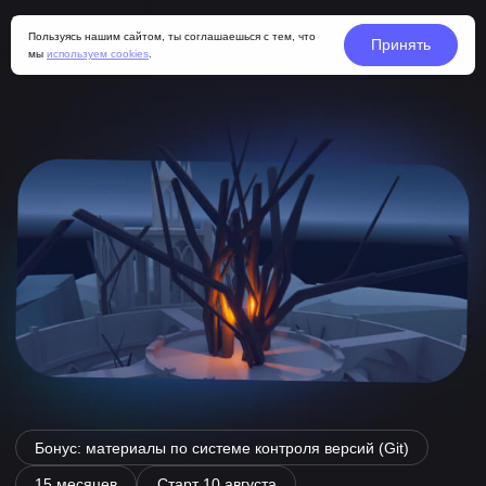
Пользуясь нашим сайтом, ты соглашаешься с тем, что
Принять
мы
используем cookies
.
Бонус: материалы по системе контроля версий (Git)
15 месяцев
Старт
10 августа
ГЕЙМ-
ДИЗАЙНЕР
Научись создавать игровые механики, работать
с документацией, продумывать уровни и работать