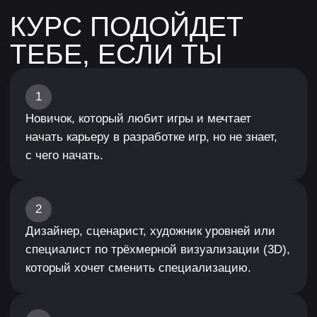
Unity и Unreal Engine
Создавать прототипы, а также проектировать
карты в формате «игрок против игрока» (PvP)
и уровни для шутеров со скрытным
прохождением (стелс-шутеров) от третьего
лица.
02
Продумывать историю
и мир игры
Соединять игровой процесс и историю так,
чтобы они дополняли друг друга. А также
писать диалоги, строить повествование через
окружение и разбираться в особенностях
игровой драматургии.
03
Работать в команде