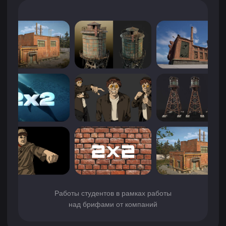
геймдеве
Прототип игры на Unreal Engine (UE)
до --.--
Записаться
Набор документации
Презентация проекта
Что нового?
Обновление 2025
Добавили блок по системе контроля
версий (Git): теперь студенты смогут
вести проекты так же, как это делают
реальные команды: с историей
изменений, отдельными ветками для
экспериментов и чёткой командной
синхронизацией.