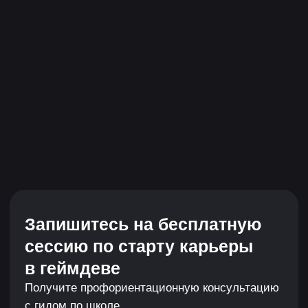
Управлять вниманием и эмоциями игрока,
строить навигацию, делать арены и работать
с игровым пространством.
06
Разрабатывать
игровые механики
Например, базовые механики персонажа,
окружения и противников в Unreal Engine (UE):
передвижение, оружие дальнего боя
и поведение искусственного интеллекта (AI)
ТАК БУДЕТ
ВЫГЛЯДЕТЬ ТВОЕ
ОБУЧЕНИЕ