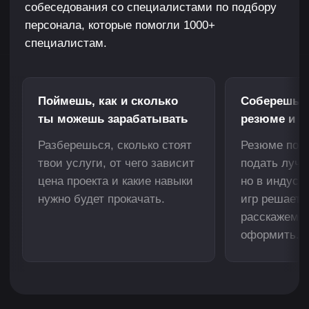
от 130 000
₽
Освоенная
профессия
Обучение проходит на реальных задачах
гейм-дизайнера, поэтому после курса
ты будешь готов к работе в студии.
Навыки работы
с игровым
движком
Научишься прототипировать базовые
механики персонажа, окружения и противников
в Unreal Engine: передвижение, оружие
дальнего боя, поведение ИИ.
Прототип игрового уровня
С несколькими локациями и боевыми
интерактивными играми на логику. После
в него можно будет играть.