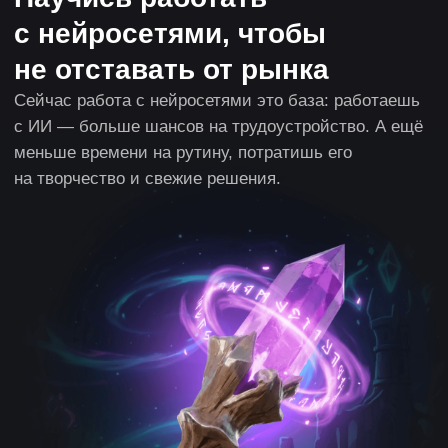
ИИ сейчас — обязательная часть
профессиональных навыков
Хочешь быть эффективным — работай
с нейросетями. Иначе не сможешь
конкурировать с другими продвинутыми
соискателями.
Оптимизация работы над задачами
Специалисты, которые пишут текстовые
запросы и создают шаблоны решений на
основе нейросетей, в неделю тратят на задачи
до 8 часов меньше
Доход в игровой индустрии на 37%
выше
Дополнительный навык — плюс к зарплате.
Ты более эффективный и ценный сотрудник,
если можешь работать быстрее, но не теряя
в качестве.
30+ нейросетей
Научишься проектировать локации, создавать