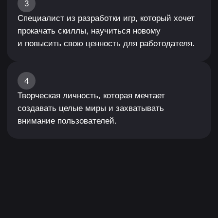
Составлять ТЗ, конструктивно давать
обратную связь и правильно воспринимать
критику. После каждой лекции тебя ждёт
домашнее задание — это будут реальные
задачи, с которыми гейм-дизайнер
сталкивается каждый день.
04
Готовить
документацию
Узнаешь, как составить ТЗ для программиста
или документацию на босса: паспорт, шаблон
боевого поведения и набор предметов для
атак, движений и действий.
05
Создавать игровые
уровни