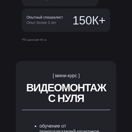
150К+
Опытный специалист
Опыт более 3 лет
*По данным hh.ru
[ мини-курс ]
ВИДЕОМОНТАЖ
С НУЛЯ
обучение от
преподавателей-практиков