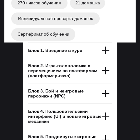
Алексей Малороссиянов
Разработчик на Unity
ГЛАВНЫЙ ПРОЕКТ АЛЕКСЕЯ
Работал в студиях разработки игр: Social
Quantum и Game Insight, сейчас — ведущий
Блок 1. Введение в курс
разработчик на Unity в Pixonic.
Блок 2. Игра-головоломка с
перемещением по платформам
(платформер-пазл)
Блок 3. Бой и неигровые
персонажи (NPC)
Блок 4. Пользовательский
War Robots — 175 млн. установок
интерфейс (UI) и новые игровые
механики
Блок 5. Продвинутые игровые