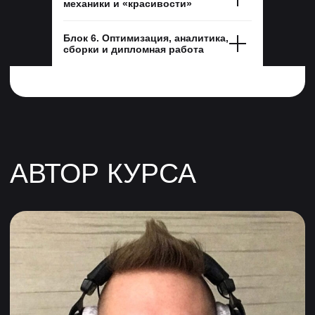
механики и «красивости»
Блок 6. Оптимизация, аналитика,
сборки и дипломная работа
Профессия
10 месяцев
Набор идет только в рамках
профессии «Разработчик игр
на Unity»
Ты научишься программировать на объектно-
ориентированном языке программирования
(C#), разберёшься в игровом движке Unity,
а также создашь 2 игровых прототипа
и заберешь их в портфолио. Программа
подойдёт даже тем, кто никогда не кодил —
мы поможем освоить профессию с нуля.