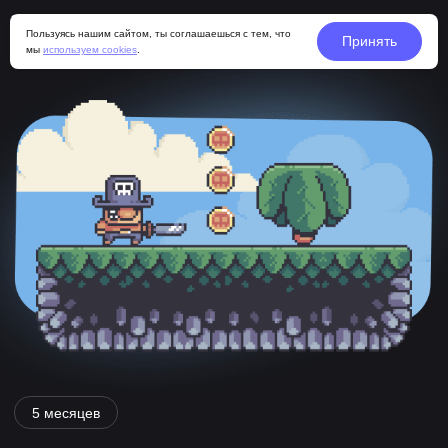
Пользуясь нашим сайтом, ты соглашаешься с тем, что
Принять
мы
используем cookies
.
5 месяцев
РАЗРАБОТКА
ИГР НА UNITY
Освой профессию разработчика игр на Unity всего
за 5 месяцев: научись создавать игры на этом