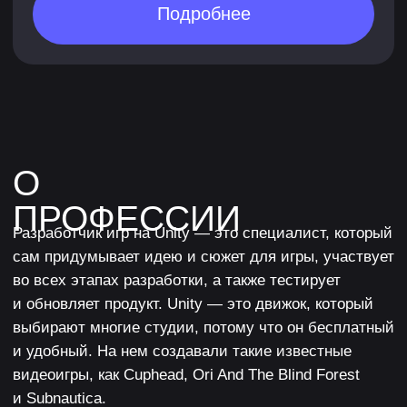
выбирают многие студии, потому что он бесплатный
и удобный. На нем создавали такие известные
видеоигры, как Cuphead, Ori And The Blind Forest
и Subnautica.
Это значит, что профессия разработчика на Unity
всегда будет востребованной — и ты сможешь
найти работу и в крупной студии, и в независимом
проекте.
ЧЕМУ ТЫ
НАУЧИШЬСЯ
01
Основам работы
в Unity
Сможешь прокачивать героя, создавать
неигровых персонажей (NPC), меню,
освещение и визуальные эффекты — туман,
дрожание камеры и многое другое.