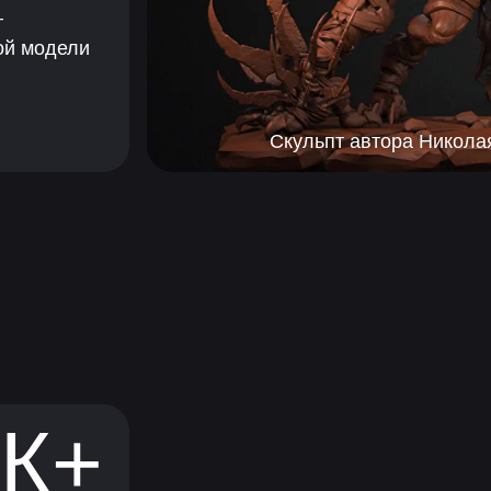
—
ой модели
Скульпт автора Николая
0К+