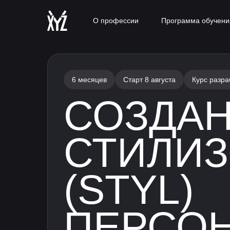
О профессии
Программа обучени
Все курсы
Консультация с экспертом
6 месяцев
Старт
8 августа
Курс разра
СОЗДА
СТИЛИ
(STYL)
ПЕРСО