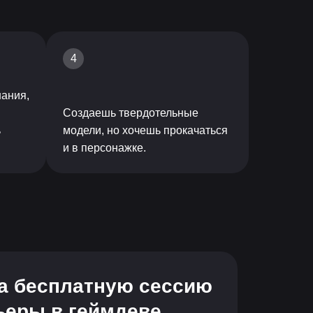
4
нания,
Создаешь твердотельные
ь
модели, но хочешь прокачаться
и в персонажке.
а бесплатную сессию
рьеры в геймдеве