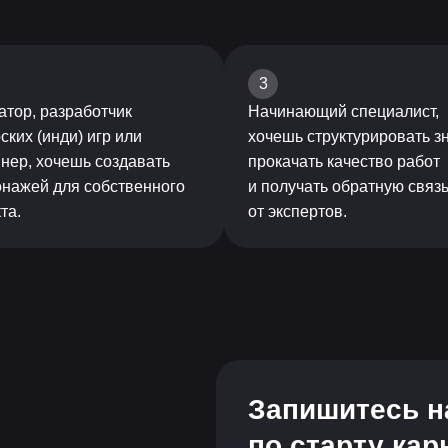
3
тор, разработчик
Начинающий специалист,
ских (инди) игр или
хочешь структурировать з
нер, хочешь создавать
прокачать качество работ
онажей для собственного
и получать обратную связ
та.
от экспертов.
Запишитесь н
по старту ка