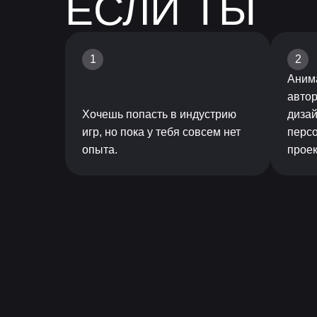
ЕСЛИ ТЫ
1
2
Анима
автор
Хочешь попасть в индустрию
дизай
игр, но пока у тебя совсем нет
перс
опыта.
проек