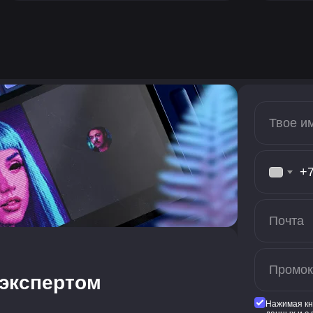
+
 экспертом
Нажимая кн