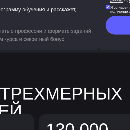
данных
и с
Я согласен
рограмму обучения и расскажет,
получение 
нать о профессии и формате заданий
м курса и секретный бонус
 ТРЕХМЕРНЫХ
ЕЙ
130 000