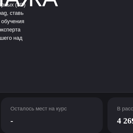
ерных (3D)
ag, ставь
 обучения
эксперта
вшего над
Осталось мест на курс
В рас
-
4 26