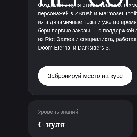
Создавай с нуля стилизованных техм
персонажей в ZBrush и Marmoset Toolb
их в динамичные позы и уже во время
бери первые заказы — с поддержкой 
из Riot Games и специалиста, работа
Doom Eternal и Darksiders 3.
Забронируй место на курс
Уровень знаний
С нуля