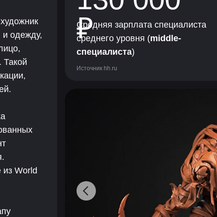
₽
-художник
Средняя зарплата специалиста
 и одежду,
среднего уровня (
middle-
лицо,
специалиста
)
. Такой
Источник hh.ru
кации,
ей.
ка
зованных
нт
.
 из World
апу