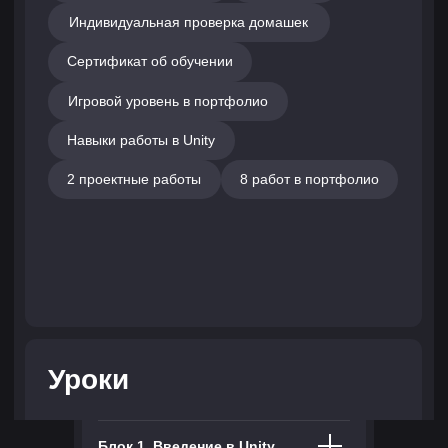
профессии «Гейм-дизайнер»
На этом курсе ты научишсья создавать
игровые механики, работать с документацией,
продумывать уровни и работать в условиях,
максимально приближенных к реальным
будням гейм-дизайнера.
На страницу профессии
ЧАСТО ЗАДАВАЕМЫЕ
ВОПРОСЫ
Блок 1. Введение в Unity