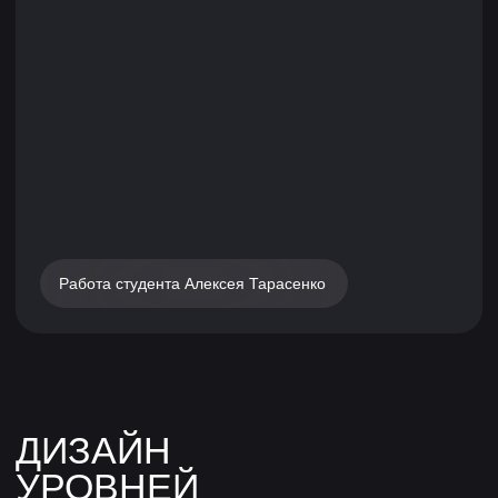
ДИЗАЙН
УРОВНЕЙ
О курсе
Дизайн уровней видеоигр — это
проектирование игровых пространств,
уровней и локаций. Без дизайнера уровней
не обходится ни одна игра, в которой можно
перемещаться: он отвечает за то, куда игрок
может пойти и какие эмоции он при этом
испытает.