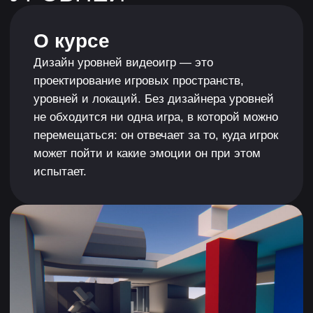
ЧЕМУ ТЫ
НАУЧИШЬСЯ
1
Создавать прототипы уровней: соберёшь
рабочий прототип шутера со скрытным
прохождением (стелс-шутер) от третьего лица,
который можно будет показать в портфолио
на онлайн-платформах ArtStation или Itch.
2
Применять принципы дизайна уровней:
проектировать захватывающие и понятные
уровни для любых жанров, продумывая логику
и маршруты игрока.