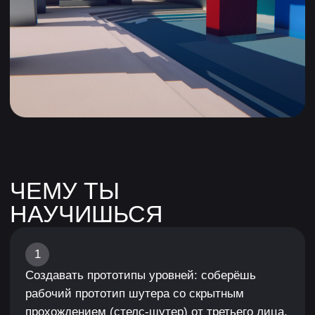
3
Работать в студийном формате: создавать
карты для игровых проектов, работать на себя
и развивать собственные уровни с учётом
реальных требований индустрии.
4
Осваивать Unity: научишься использовать
редактор, инструменты и горячие клавиши для
быстрого и удобного создания уровней.
РАБОТЫ
СТУДЕНТОВ