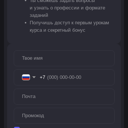
О
ПРОФЕССИИ
Гейм-дизайнер придумывает игровые механики
и разрабатывает правила, по которым живёт игровой
мир, например решает, сколько видов противников
будет в игре и какие у них будут способности.
Работа гейм-дизайнера во многом похожа на работу
кинорежиссёра: помимо структуры игры,
он продумывает ещё и игровой опыт и решает, какие
эмоции будет вызывать каждая сцена. Такие
специалисты востребованы на рынке и хорошо
зарабатывают, а ещё могут сотрудничать как
внешний подрядчик (аутсорсе), так и с крупными
мировыми компаниями.
ЗАРПЛАТА
Младший