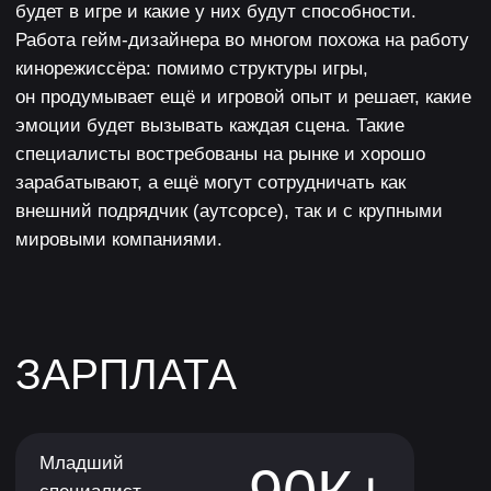
не потребуется — мы всему научим.
Только начал заниматься гейм-дизайном
и хочешь структурировать свои знания
и получить новые навыки.
Уже работаешь в разработке игр,
но хочешь
прокачать навыки и повысить свою ценность
для работодателя.
Устал от монотонного труда
и хочешь
построить карьеру в разработке игр,
но не знаком с разработкой игр.
Работаешь как независимый (инди)
разработчик
и хочешь создать осмысленную
игру, а не очередной способ просто убить
время.