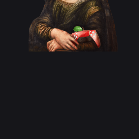
Писать документацию
Например, составлять ТЗ для программистов,
а также боевой паспорт ИИ и сценарий боя
с ним.
04
Работать в команде
Организовывать личные задачи и совместные
с командой, эффективно общаться и работать
в условиях реальных студий.
ТАК БУДЕТ
ВЫГЛЯДЕТЬ ТВОЕ
ОБУЧЕНИЕ