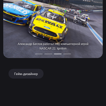
Александр Беглов работал над компьютерной игрой
NASCAR 21: Ignition
СТОИМОСТЬ
ОБУЧЕНИЯ
Популярный
Оптимальный
Индивидуальны
Всё, что входит в тариф «Базовый»
Всё, что входит в тар
Подарочный курс «Менеджмент
«Оптимальный»
Бонус:
игровых проектов»
Бонус:
Еженедельные встре