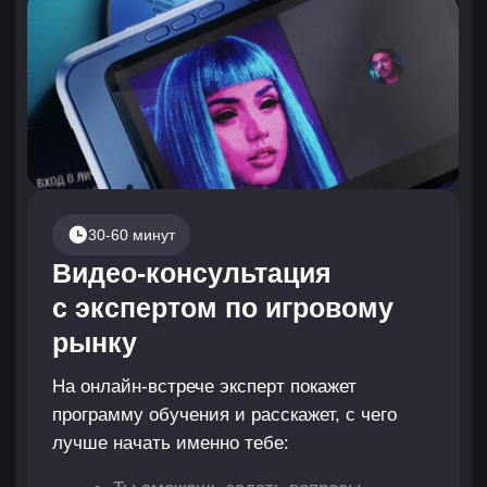
курса и секретный бонус
+7
Нажимая кнопку, я соглашаюсь на
обработку
персональных данных
и с
публичной офертой
Я согласен получать рассылку и ознакомился
с
согласием на получение рекламной рассылки
Забронировать встречу