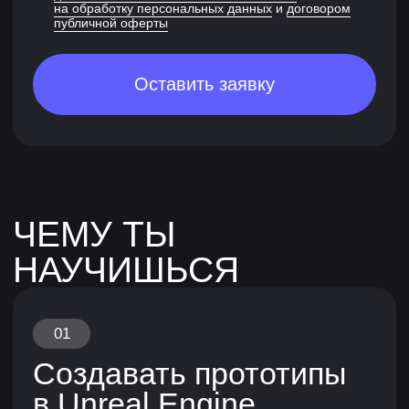
Получаешь обратную
связь от наставников —
экспертов из индустрии
Получаешь развернутые комментарии
на домашние задания и вносишь правки
на их основе. Посещаешь вебинары
на актуальные темы, и можешь ежедневно
задавать вопросы в учебном чате.
Разбор работы от Николая Цыс
на курсе Styl