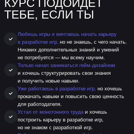
Запишитесь на бесплатную
сессию по старту карьеры
в геймдеве
Получите профориентационную консультацию
с гидом по школе
+7
Я согласен с
Политикой обработки персональных
данных, Согласием Пользователя сайта
на обработку персональных данных
и
договором
публичной оферты
Оставить заявку
ЧЕМУ ТЫ