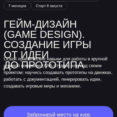
ОТ ИДЕИ
Освой практические навыки для работы в крупной
ДО ПРОТОТИПА
игровой компании (ААА-студии) или над своим
проектом: научись создавать прототипы на движках,
работать с документацией, генерировать идеи,
создавать игровые миры и механики.
Забронируй место на курс
уровень
2
обучения: с
автора-
нуля
практика
осталось:
в рассрочку:
-
6 187 ₽
4,8
Средняя оценка лекций
и семинаров
По данным опроса студентов на 05.2026