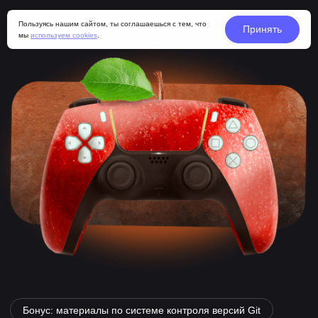
Пользуясь нашим сайтом, ты соглашаешься с тем, что
Принять
мы
используем cookies
.
Бонус: материалы по системе контроля версий Git
7 месяцев
Старт
8 августа
ГЕЙМ-ДИЗАЙН
(GAME DESIGN).
СОЗДАНИЕ ИГРЫ