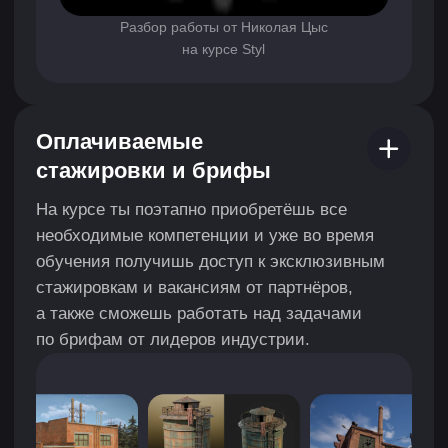
ПОМОЖЕМ
НАЙТИ
РАБОТУ
МЕЧТЫ
От самоопределения до финального
собеседования со специалистами по подбору
персонала, которые помогли 1000+
специалистам.
Поймешь, как и сколько
Соберешь привлекательные
ты можешь зарабатывать
резюме и портфолио
Разберешься, сколько стоят
Резюме поможет выгодно
твои услуги, от чего зависит
подать лучшие навыки,
цена проекта и какие навыки
но в индустрии разработки
нужно будет прокачать.
игр решает портфолио —
расскажем, как лучше его
оформить.