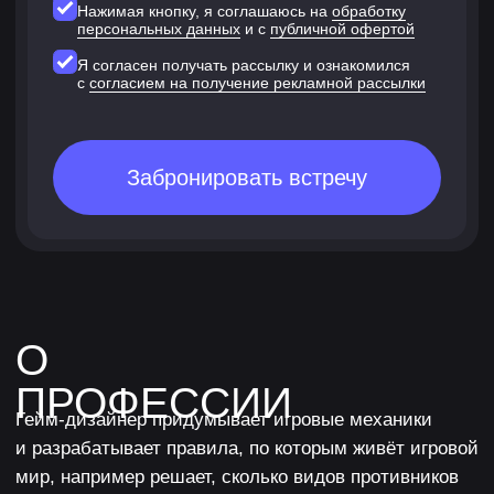
90К+
специалист
Опыт до 1 года
Специалист
130К+
среднего уровня
Опыт 1-3 года
200К+
Старший специалист
Опыт более 3 лет
*По данным «Хэдхантер» (HeadHunter, hh.ru)
КУРС ПОДОЙДЕТ
ТЕБЕ, ЕСЛИ ТЫ
Любишь игры и мечтаешь начать карьеру
в разработке игр,
но не знаешь, с чего начать.
Никаких дополнительных знаний и умений