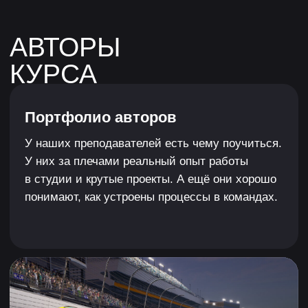
Нажимая кнопку, я соглашаюсь на
обработку
персональных данных
и с
публичной офертой
Я согласен получать рассылку и ознакомился
с
согласием на получение рекламной рассылки
Оставить заявку
ИСТОРИИ
УСПЕХА
СТУДЕНТОВ
XYZ