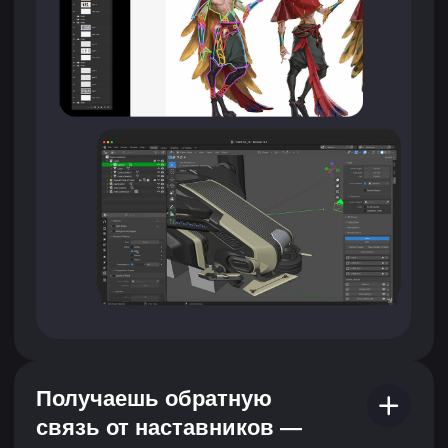
Запишись на бесплатную
диагностику, чтобы:
Обсудить с консультантом твои
текущие навыки и цели
Понять, насколько тебе подходит эта
профессия или направление
Получить карьерный план и выбрать
формат обучения
Посмотреть, как проходит обучение
в XYZ
После консультации ты получишь
дополнительную скидку