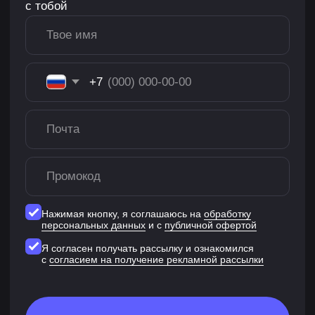
Александр Беглов
В игровой индустрии более 10 лет.
Специализируется на системном дизайне
и продюсировании. Сотрудничал
с компаниями Sperasoft, Motorsport Games,
MY.GAMES.
Занимайся один на один
с наставниками из топовых
игровых студий
Заполни форму — и наш менеджер свяжется
с тобой, чтобы рассказать про форматы
личных встреч с наставником.
+7