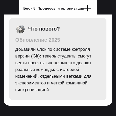
Блок 8. Процессы и организация
ОСТАВЬ ЗАЯВКУ
НА КОНСУЛЬТАЦИЮ
Полная стоимость со скидкой
74 250 ₽
99 000 ₽
6 187 ₽
-25%
В рассрочку на
12 месяцев
Дополнительная скидка
7 425 ₽
за оплату
целиком
Заполни форму, и наш менеджер свяжется
с тобой и ответит на все вопросы.
+7