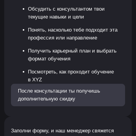
-
до --.--
Получить
Сергей Праздничнов
Специализируется на дизайне систем и боёв.
Сотрудничал с компанией HeartCore, Sperasoft,
Mundfish, компанией Panoramik, компанией
ZheeShee Games.
Гейм-дизайнер