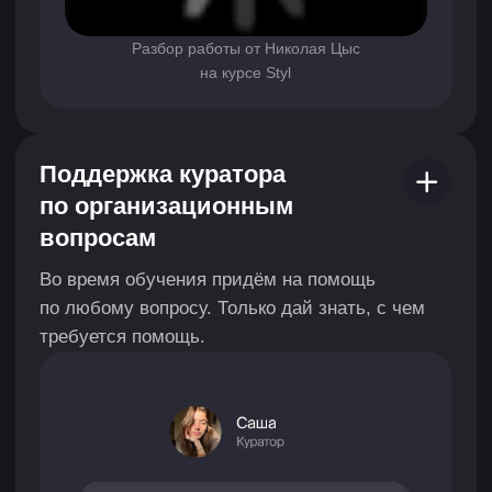
Добавили блок по системе контроля
версий (Git): теперь студенты смогут
вести проекты так же, как это делают
реальные команды: с историей
изменений, отдельными ветками для
экспериментов и чёткой командной
синхронизацией.
АВТОРЫ
КУРСА
Портфолио авторов
У наших преподавателей есть чему поучиться.
У них за плечами реальный опыт работы
в студии и крутые проекты. А ещё они хорошо
понимают, как устроены процессы в командах.