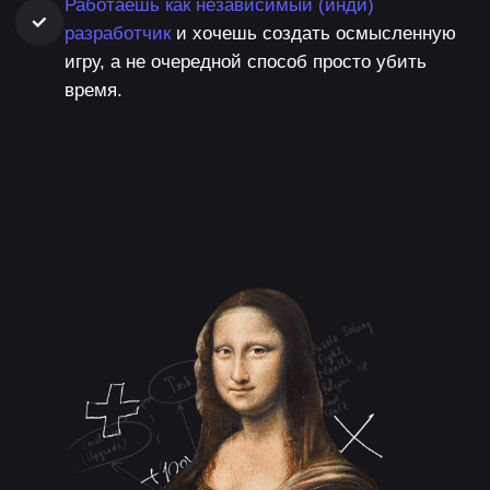
НАУЧИШЬСЯ
01
Создавать прототипы
в Unreal Engine
Добавлять манекены, анимации и механики
передвижения, а также оружие и перезарядку
для него.
02
Быть внимательным
к деталям
Для этого тебе придётся разобраться
в психологии игроков, верно рассчитывать
баланс и работать с математикой.
03