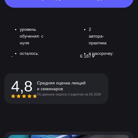
30-60 минут
Видео-консультация
с экспертом по игровому
рынку
На онлайн-встрече эксперт покажет
программу обучения и расскажет, с чего
лучше начать именно тебе:
Ты сможешь задать вопросы
и узнать о профессии и формате
заданий
Получишь доступ к первым урокам